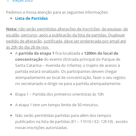
Edição 2022
Pedimos a Vossa atenção para as seguintes informações:
Lista de Partidas
Nota:
não serão permitidas alterações de inscrições, de equipas, de
escalão, percurso, após a publicação da lista de partidas. Qualquer
pedido de alteração, justificada, deve ser endereçada por email até
às 20h do dia 28 de nov.
A
partida da etapa 1
fica localizada a
1200m do local de
concentração
do evento (Entrada principal do Parque de
Santa Catarina – Avenida do Infante), o trajeto de acesso à
partida estará sinalizado. Os participantes devem chegar
atempadamente ao local de concentração, fazer o seu registo
no secretariado e dirigir-se para a partida atempadamente.
Etapa 1 – Partida dos primeiros orientistas às 10h
A etapa 1 tem um tempo limite de 50 minutos.
Não serão permitidas partidas para além dos tempos
publicados na lista de partidas (E1 – 11h10 / E2- 12h10) , exceto
novas inscrições autorizadas.