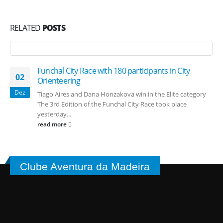
RELATED
POSTS
Funchal City Race with 180 participants in City
02
Orienteering
Dez
Tiago Aires and Dana Honzakova win in the Elite category
The 3rd Edition of the Funchal City Race took place
yesterday...
read more
Clube Aventura da Madeira