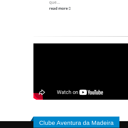
que...
read more
Clube Aventura da Madeira