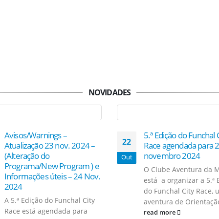
NOVIDADES
Avisos/Warnings –
5.ª Edição do Funchal 
22
Atualização 23 nov. 2024 –
Race agendada para 
(Alteração do
novembro 2024
Out
Programa/New Program ) e
O Clube Aventura da 
Informações úteis – 24 Nov.
está a organizar a 5.ª 
2024
do Funchal City Race,
A 5.ª Edição do Funchal City
aventura de Orientação
Race está agendada para
read more