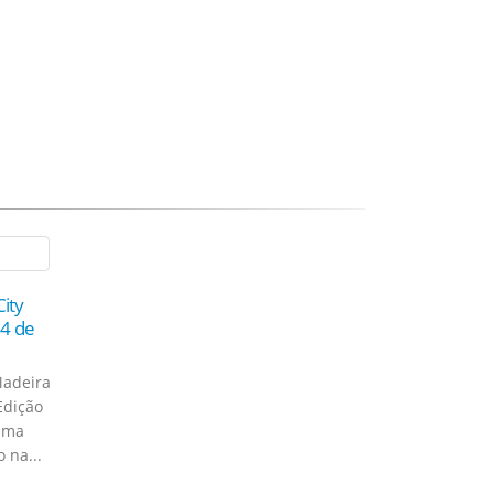
City
24 de
Madeira
Edição
 uma
 na...