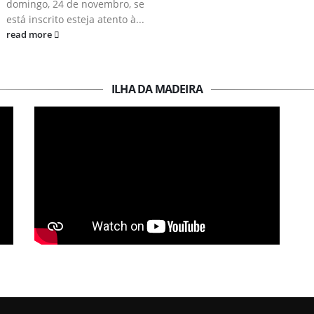
domingo, 24 de novembro, se
está inscrito esteja atento à...
read more
ILHA DA MADEIRA