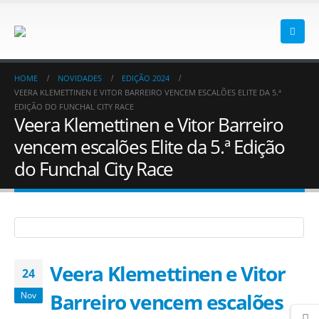
HOME
NOVIDADES
EDIÇÃO 2024
VEERA KLEMETTINEN E VITOR BARREIRO VENCEM ESCALÕES ELITE DA 5.ª
EDIÇÃO DO FUNCHAL CITY RACE
Veera Klemettinen e Vitor Barreiro
vencem escalões Elite da 5.ª Edição
do Funchal City Race
Veera Klemettinen e Vitor
24
Barreiro vencem escalões
Nov