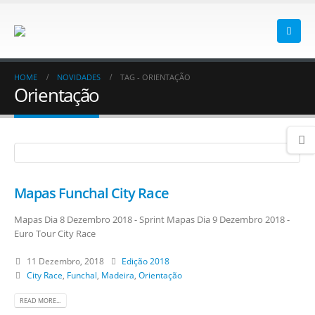
HOME
NOVIDADES
TAG -
ORIENTAÇÃO
Orientação
Mapas Funchal City Race
Mapas Dia 8 Dezembro 2018 - Sprint Mapas Dia 9 Dezembro 2018 -
Euro Tour City Race
11 Dezembro, 2018
Edição 2018
City Race
,
Funchal
,
Madeira
,
Orientação
READ MORE...