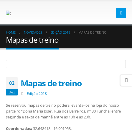
HOME
NOVIDADES
EDIÇÃO 2018
MAPAS DE TREINO
Mapas de treino
Mapas de treino
02
Dez
Edição 2018
Se reservou mapas de treino poderá levantá-los na loja do nosso
parceiro “Dona Maria José”, Rua dos Barreiros, nº 30 Funchal entre
segunda e sexta de manhã entre as 10h e as 20h.
Coordenadas:
32.648418, -16.901958.