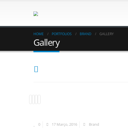
HOME
PORTFOLIOS
BRAND
GALLERY
Gallery
0
17 Março, 2016
Brand