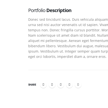
Portfolio
Description
Donec sed tincidunt lacus. Duis vehicula aliquam
urna sed nisi auctor venenatis ut id sapien. Viv
tempus non. Donec fringilla cursus porttitor. Mo
Nam scelerisque sit amet diam id blandit. Nullam u
aliquet mi pellentesque. Aenean eget fermentum r
bibendum libero. Vestibulum dui augue, malesua
ipsum. Vestibulum ut. Integer semper quam turpi
eget orci lobortis, imperdiet diam a, ornare eros.
SHARE