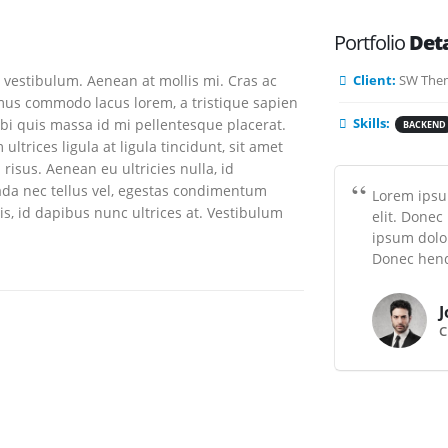
Portfolio
Deta
 vestibulum. Aenean at mollis mi. Cras ac
Client:
SW The
amus commodo lacus lorem, a tristique sapien
rbi quis massa id mi pellentesque placerat.
Skills:
BACKEND
ltrices ligula at ligula tincidunt, sit amet
isus. Aenean eu ultricies nulla, id
da nec tellus vel, egestas condimentum
Lorem ipsum
s, id dapibus nunc ultrices at. Vestibulum
elit. Donec
ipsum dolor
Donec hendr
J
C