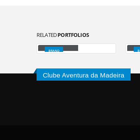
RELATED
PORTFOLIOS
Large Slider
Fu
BRAND
B
Clube Aventura da Madeira